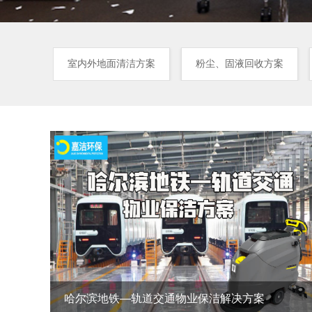
室内外地面清洁方案
粉尘、固液回收方案
浦东国际机场-物业保洁方案
寒地铁
浙江吉利罗佑发动机有限公司位于北仑经济开发区
上
340公
恒山路浙江吉利汽车有限公司厂区内。浙江金刚汽
一
，哈尔
车有限公司以及浙江金刚汽车零部件研究开发有限
正
。
公司四家企业投资组建。此次采购为罗佑发动机厂
第
新厂区道路清扫项目
哈尔滨地铁—轨道交通物业保洁解决方案